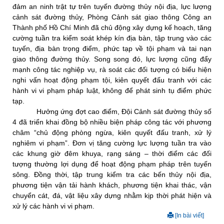
đảm an ninh trật tự trên tuyến đường thủy nội địa, lực
lượng
cảnh sát đường thủy,
Phòng Cảnh sát giao
thông
Công an
Thành phố Hồ Chí Minh đã chủ động xây dựng kế hoạch, tăng
cường tuần tra kiểm soát khép kín địa bàn, tập trung vào các
tuyến, địa bàn trọng điểm, phức tạp về tội phạm và tai nạn
giao thông đường thủy. Song song đó, lực lượng cũng đẩy
mạnh công tác nghiệp vụ, rà soát các đối tượng có biểu hiện
nghi vấn hoạt động phạm tội, kiên quyết đấu tranh với các
hành vi vi phạm pháp luật, không để phát sinh tụ điểm phức
tạp.
Hưởng ứng đợt cao điểm, Đội Cảnh sát đường thủy số
4 đã triển khai đồng bộ nhiều biện pháp công tác với phương
châm “chủ động phòng ngừa, kiên quyết đấu tranh, xử lý
nghiêm vi phạm”. Đơn vị tăng cường lực lượng tuần tra vào
các khung giờ đêm khuya, rạng sáng – thời điểm các đối
tượng thường lợi dụng để hoạt động phạm pháp trên tuyến
sông. Đồng thời, tập trung kiểm tra các bến thủy nội địa,
phương tiện vận tải hành khách, phương tiện khai thác, vận
chuyển cát, đá, vật liệu xây dựng nhằm kịp thời phát hiện và
xử lý các hành vi vi phạm.
[In bài viết]