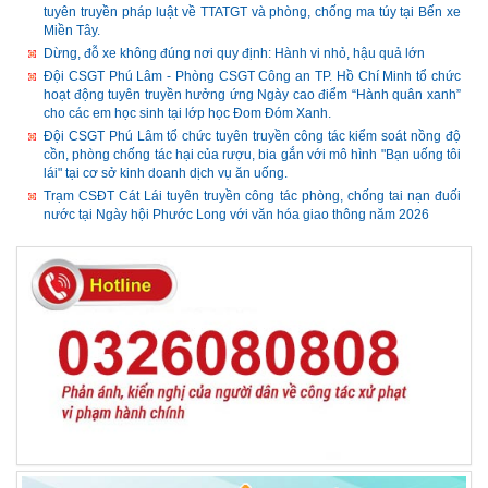
tuyên truyền pháp luật về TTATGT và phòng, chống ma túy tại Bến xe
Miền Tây.
Dừng, đỗ xe không đúng nơi quy định: Hành vi nhỏ, hậu quả lớn
Đội CSGT Phú Lâm - Phòng CSGT Công an TP. Hồ Chí Minh tổ chức
hoạt động tuyên truyền hưởng ứng Ngày cao điểm “Hành quân xanh”
cho các em học sinh tại lớp học Đom Đóm Xanh.
Đội CSGT Phú Lâm tổ chức tuyên truyền công tác kiểm soát nồng độ
cồn, phòng chống tác hại của rượu, bia gắn với mô hình "Bạn uống tôi
lái" tại cơ sở kinh doanh dịch vụ ăn uống.
Trạm CSĐT Cát Lái tuyên truyền công tác phòng, chống tai nạn đuối
nước tại Ngày hội Phước Long với văn hóa giao thông năm 2026