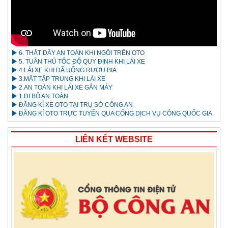
6. THẮT DÂY AN TOÀN KHI NGỒI TRÊN OTO
5. TUÂN THỦ TỐC ĐỘ QUY ĐỊNH KHI LÁI XE
4.LÁI XE KHI ĐÃ UỐNG RƯỢU BIA
3.MẤT TẬP TRUNG KHI LÁI XE
2.AN TOÀN KHI LÁI XE GẮN MÁY
1.ĐI BỘ AN TOÀN
ĐĂNG KÍ XE OTO TẠI TRỤ SỞ CÔNG AN
ĐĂNG KÍ OTO TRỰC TUYẾN QUA CỔNG DỊCH VỤ CÔNG QUỐC GIA
LIÊN KẾT WEBSITE